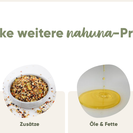
ke weitere
nahuna
-P
Zusätze
Öle & Fette