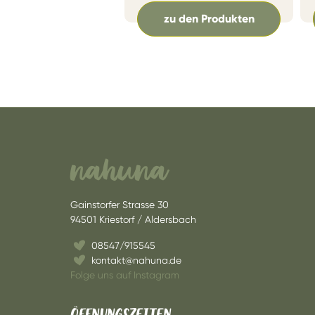
zu den Produkten
nahuna
Gainstorfer Strasse 30
94501 Kriestorf / Aldersbach
08547/915545
kontakt@nahuna.de
Folge uns auf Instagram
ÖFFNUNGSZEITEN