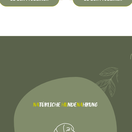
NA
TÜRLICHE
HU
NDE
NA
HRUNG