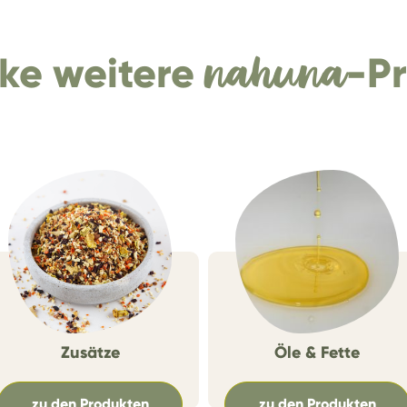
ke weitere
nahuna
-P
Zusätze
Öle & Fette
zu den Produkten
zu den Produkten