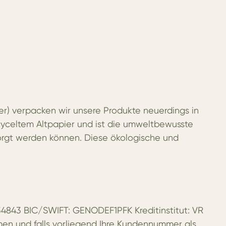
r) verpacken wir unsere Produkte neuerdings in
cyceltem Altpapier und ist die umweltbewusste
tsorgt werden können. Diese ökologische und
843 BIC/SWIFT: GENODEF1PFK Kreditinstitut: VR
en und falls vorliegend Ihre Kundennummer als