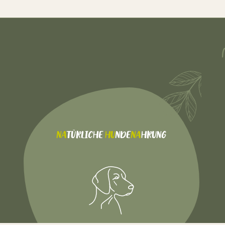
NA
TÜRLICHE
HU
NDE
NA
HRUNG